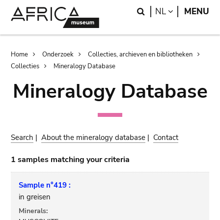
Skip
Skip
Search
LANGUAGE
NL
MENU
to
to
main
search
content
Breadcrumb
Home
Onderzoek
Collecties, archieven en bibliotheken
Collecties
Mineralogy Database
Mineralogy Database
Search
|
About the mineralogy database
|
Contact
1 samples matching your criteria
Sample n°419 :
in greisen
Minerals: