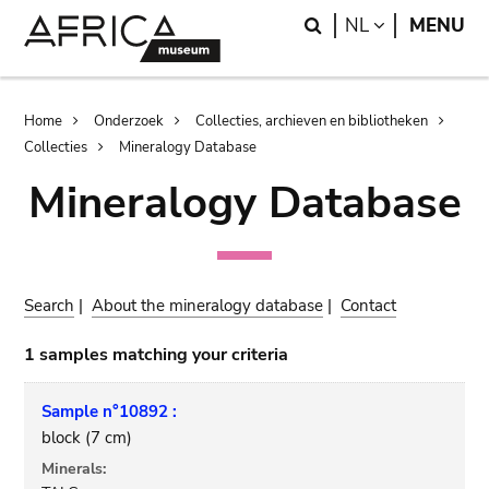
Skip
Skip
Search
LANGUAGE
NL
MENU
to
to
main
search
content
Breadcrumb
Home
Onderzoek
Collecties, archieven en bibliotheken
Collecties
Mineralogy Database
Mineralogy Database
Search
|
About the mineralogy database
|
Contact
1 samples matching your criteria
Sample n°10892 :
block (7 cm)
Minerals: