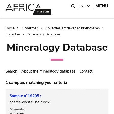
Skip
Skip
Search
LANGUAGE
NL
MENU
to
to
main
search
content
Breadcrumb
Home
Onderzoek
Collecties, archieven en bibliotheken
Collecties
Mineralogy Database
Mineralogy Database
Search
|
About the mineralogy database
|
Contact
1 samples matching your criteria
Sample n°19205 :
coarse-crystalline block
Minerals: