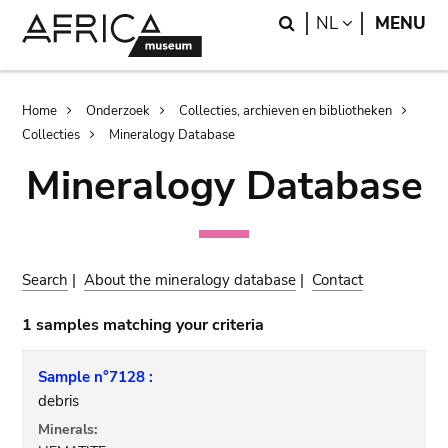
Skip
Skip
Search
LANGUAGE
NL
MENU
to
to
main
search
content
Breadcrumb
Home
Onderzoek
Collecties, archieven en bibliotheken
Collecties
Mineralogy Database
Mineralogy Database
Search
|
About the mineralogy database
|
Contact
1 samples matching your criteria
Sample n°7128 :
debris
Minerals: