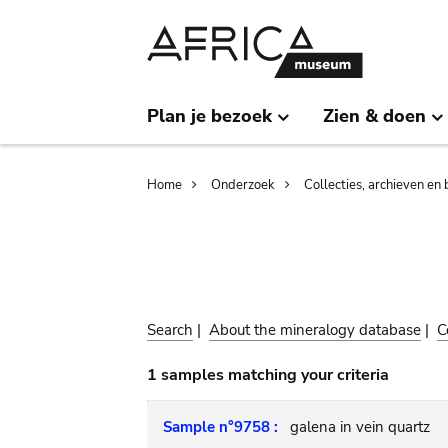
Skip
Skip
to
to
main
search
content
Plan je bezoek
Zien & doen
Breadcrumb
Home
Onderzoek
Collecties, archieven en 
Search
|
About the mineralogy database
|
C
1 samples matching your criteria
Sample n°9758 :
galena in vein quartz