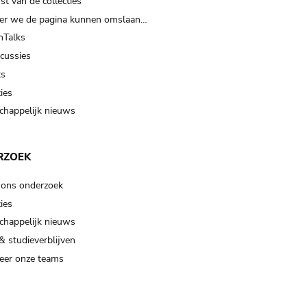
t van de collecties
er we de pagina kunnen omslaan…
Talks
scussies
ts
ies
happelijk nieuws
RZOEK
 ons onderzoek
ies
happelijk nieuws
& studieverblijven
eer onze teams