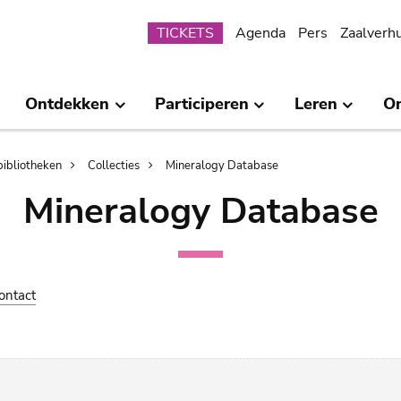
Submenu
TICKETS
Agenda
Pers
Zaalverh
Ontdekken
Participeren
Leren
O
bibliotheken
Collecties
Mineralogy Database
Mineralogy Database
ontact