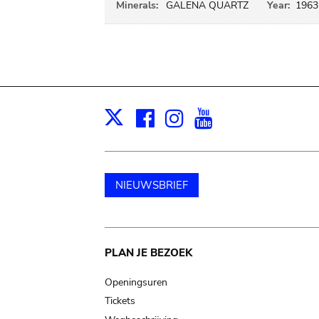
Minerals:
GALENA QUARTZ
Year:
1963
Facebook
Instagram
Youtube
Print
X
NIEUWSBRIEF
Main
PLAN JE BEZOEK
navigation
Openingsuren
Tickets