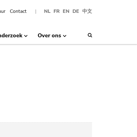
uur
Contact
NL
FR
EN
DE
中文
nderzoek
Over ons
Search