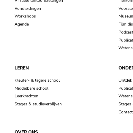
Virtuele tentoonstellingen
Herkoms
Rondleidingen
Voorale
Workshops
Museum
Agenda
Film di
Podcas
Publicat
Wetensc
LEREN
ONDE
Kleuter- & lagere school
Ontdek
Middelbare school
Publicat
Leerkrachten
Wetensc
Stages & studieverblijven
Stages 
Contact
OVER ONS