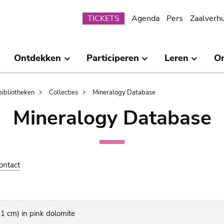
Submenu
TICKETS
Agenda
Pers
Zaalverh
Ontdekken
Participeren
Leren
O
bibliotheken
Collecties
Mineralogy Database
Mineralogy Database
ontact
1 cm) in pink dolomite