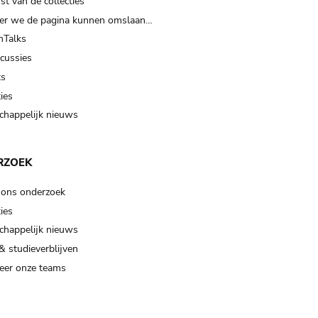
t van de collecties
er we de pagina kunnen omslaan…
Talks
scussies
ts
ies
happelijk nieuws
RZOEK
 ons onderzoek
ies
happelijk nieuws
& studieverblijven
eer onze teams