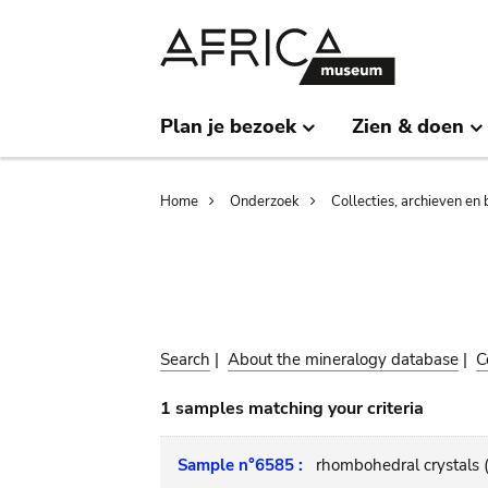
Skip
Skip
to
to
main
search
content
Plan je bezoek
Zien & doen
Breadcrumb
Home
Onderzoek
Collecties, archieven en 
Search
|
About the mineralogy database
|
C
1 samples matching your criteria
Sample n°6585 :
rhombohedral crystals (