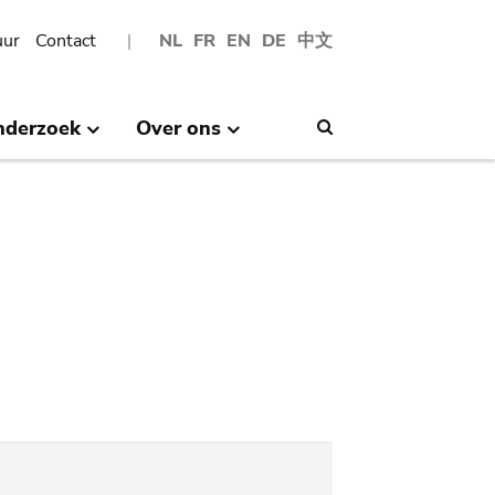
uur
Contact
NL
FR
EN
DE
中文
nderzoek
Over ons
Search