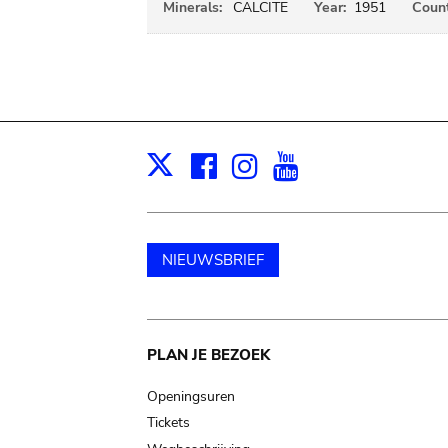
Minerals:
CALCITE
Year:
1951
Count
Facebook
Instagram
Youtube
Print
X
NIEUWSBRIEF
Main
PLAN JE BEZOEK
navigation
Openingsuren
Tickets