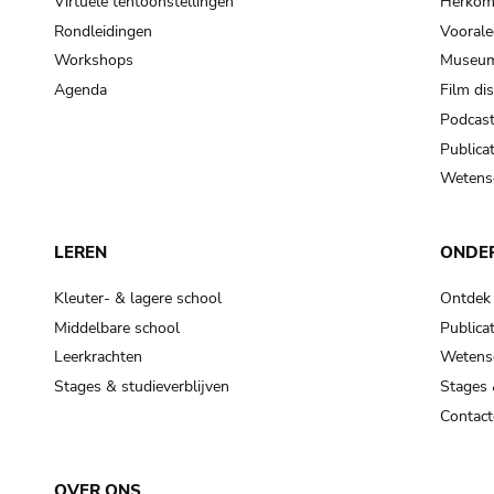
Virtuele tentoonstellingen
Herkoms
Rondleidingen
Voorale
Workshops
Museum
Agenda
Film di
Podcas
Publicat
Wetensc
LEREN
ONDE
Kleuter- & lagere school
Ontdek
Middelbare school
Publicat
Leerkrachten
Wetensc
Stages & studieverblijven
Stages 
Contact
OVER ONS