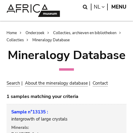
Skip
Skip
Search
LANGUAGE
NL
MENU
to
to
main
search
content
Breadcrumb
Home
Onderzoek
Collecties, archieven en bibliotheken
Collecties
Mineralogy Database
Mineralogy Database
Search
|
About the mineralogy database
|
Contact
1 samples matching your criteria
Sample n°13135 :
intergrowth of large crystals
Minerals: