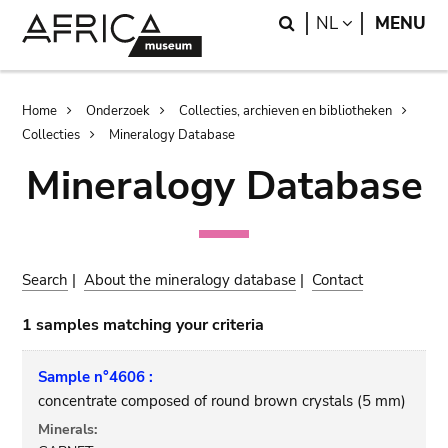
Skip
Skip
Search
LANGUAGE
NL
MENU
to
to
main
search
content
Breadcrumb
Home
Onderzoek
Collecties, archieven en bibliotheken
Collecties
Mineralogy Database
Mineralogy Database
Search
|
About the mineralogy database
|
Contact
1 samples matching your criteria
Sample n°4606 :
concentrate composed of round brown crystals (5 mm)
Minerals: