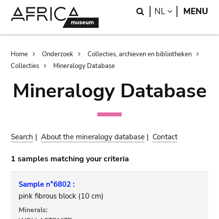
Skip
Skip
Search
LANGUAGE
NL
MENU
to
to
main
search
content
Breadcrumb
Home
Onderzoek
Collecties, archieven en bibliotheken
Collecties
Mineralogy Database
Mineralogy Database
Search
|
About the mineralogy database
|
Contact
1 samples matching your criteria
Sample n°6802 :
pink fibrous block (10 cm)
Minerals: