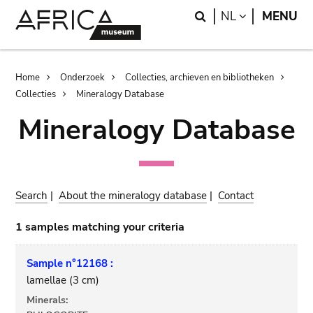
Skip
Skip
Search
LANGUAGE
NL
MENU
to
to
main
search
content
Breadcrumb
Home
Onderzoek
Collecties, archieven en bibliotheken
Collecties
Mineralogy Database
Mineralogy Database
Search
|
About the mineralogy database
|
Contact
1 samples matching your criteria
Sample n°12168 :
lamellae (3 cm)
Minerals: