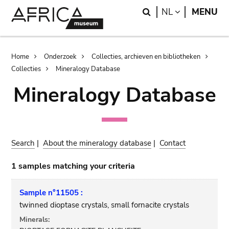
Skip
Skip
Search
LANGUAGE
NL
MENU
to
to
main
search
content
Breadcrumb
Home
Onderzoek
Collecties, archieven en bibliotheken
Collecties
Mineralogy Database
Mineralogy Database
Search
|
About the mineralogy database
|
Contact
1 samples matching your criteria
Sample n°11505 :
twinned dioptase crystals, small fornacite crystals
Minerals: