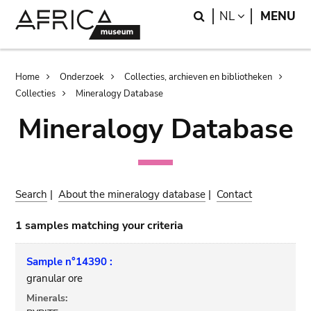
Skip
Skip
Search
LANGUAGE
NL
MENU
to
to
main
search
content
Breadcrumb
Home
Onderzoek
Collecties, archieven en bibliotheken
Collecties
Mineralogy Database
Mineralogy Database
Search
|
About the mineralogy database
|
Contact
1 samples matching your criteria
Sample n°14390 :
granular ore
Minerals: