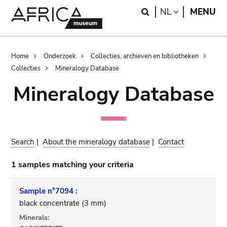
Skip
Skip
Search
LANGUAGE
NL
MENU
to
to
main
search
content
Breadcrumb
Home
Onderzoek
Collecties, archieven en bibliotheken
Collecties
Mineralogy Database
Mineralogy Database
Search
|
About the mineralogy database
|
Contact
1 samples matching your criteria
Sample n°7094 :
black concentrate (3 mm)
Minerals: