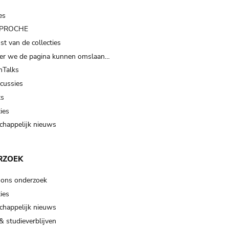
es
t PROCHE
t van de collecties
er we de pagina kunnen omslaan…
Talks
scussies
ts
ies
happelijk nieuws
RZOEK
 ons onderzoek
ies
happelijk nieuws
& studieverblijven