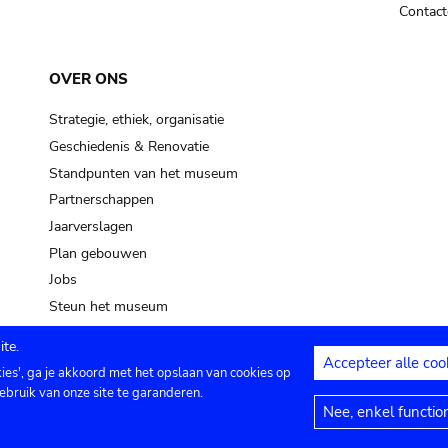
Contact
OVER ONS
Strategie, ethiek, organisatie
Geschiedenis & Renovatie
Standpunten van het museum
Partnerschappen
Jaarverslagen
Plan gebouwen
Jobs
Steun het museum
te.
Accepteer alle coo
kies', ga je akkoord met het opslaan van cookies op
ontact
Privacy instellingen
Juridische me
ebruik van onze site te garanderen.
Nee, enkel functio