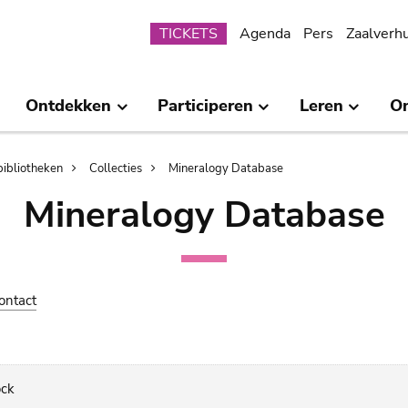
Submenu
TICKETS
Agenda
Pers
Zaalverh
Ontdekken
Participeren
Leren
O
bibliotheken
Collecties
Mineralogy Database
Mineralogy Database
ontact
ock