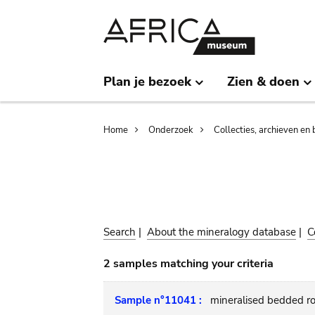
Skip
Skip
to
to
main
search
content
Plan je bezoek
Zien & doen
Breadcrumb
Home
Onderzoek
Collecties, archieven en 
Search
|
About the mineralogy database
|
C
2 samples matching your criteria
Sample n°11041 :
mineralised bedded r