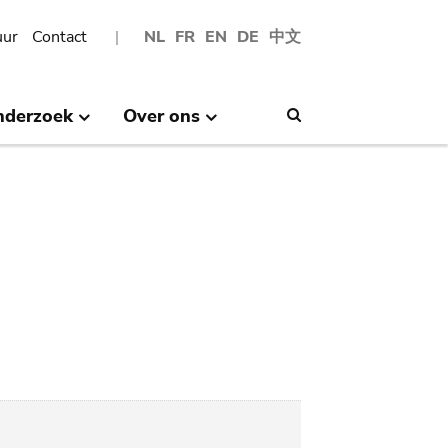
uur
Contact
NL
FR
EN
DE
中文
nderzoek
Over ons
Search