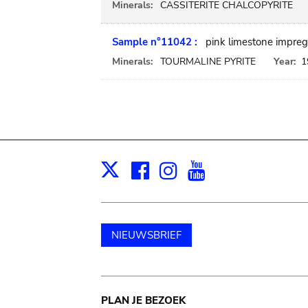
Minerals:
CASSITERITE CHALCOPYRITE
Sample n°11042 :
pink limestone impreg
Minerals:
TOURMALINE PYRITE
Year:
1
Facebook
Instagram
Youtube
Print
X
NIEUWSBRIEF
Main
PLAN JE BEZOEK