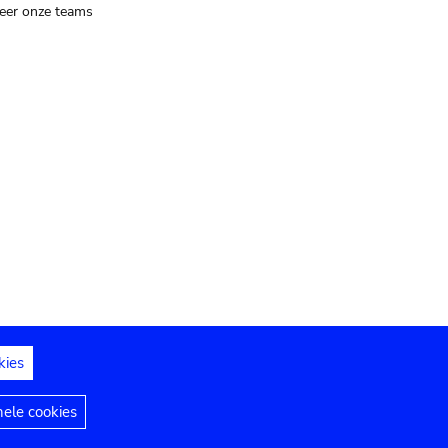
eer onze teams
kies
dedelingen
Toegankelijkheidsverklaring
nele cookies