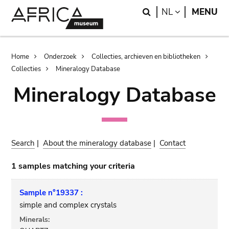
Skip
Skip
Search
LANGUAGE
NL
MENU
to
to
main
search
content
Breadcrumb
Home
Onderzoek
Collecties, archieven en bibliotheken
Collecties
Mineralogy Database
Mineralogy Database
Search
|
About the mineralogy database
|
Contact
1 samples matching your criteria
Sample n°19337 :
simple and complex crystals
Minerals: