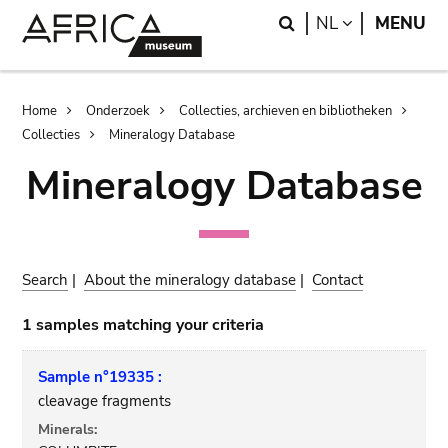
Skip
Skip
Search
LANGUAGE
NL
MENU
to
to
main
search
content
Breadcrumb
Home
Onderzoek
Collecties, archieven en bibliotheken
Collecties
Mineralogy Database
Mineralogy Database
Search
|
About the mineralogy database
|
Contact
1 samples matching your criteria
Sample n°19335 :
cleavage fragments
Minerals: