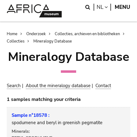
Skip
Skip
Search
LANGUAGE
NL
MENU
to
to
main
search
content
Breadcrumb
Home
Onderzoek
Collecties, archieven en bibliotheken
Collecties
Mineralogy Database
Mineralogy Database
Search
|
About the mineralogy database
|
Contact
1 samples matching your criteria
Sample n°18578 :
spodumene and beryl in greenish pegmatite
Minerals: