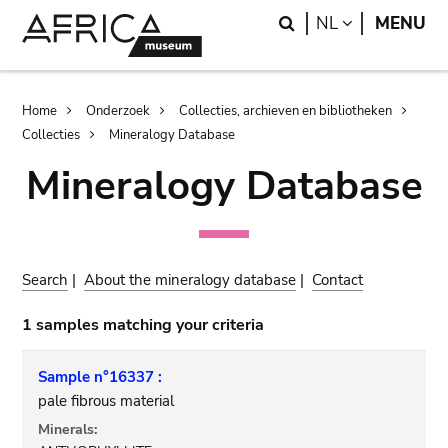
Skip
Skip
Search
LANGUAGE
NL
MENU
to
to
main
search
content
Breadcrumb
Home
Onderzoek
Collecties, archieven en bibliotheken
Collecties
Mineralogy Database
Mineralogy Database
Search
|
About the mineralogy database
|
Contact
1 samples matching your criteria
Sample n°16337 :
pale fibrous material
Minerals: