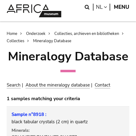
Skip
Skip
Search
LANGUAGE
NL
MENU
to
to
main
search
content
Breadcrumb
Home
Onderzoek
Collecties, archieven en bibliotheken
Collecties
Mineralogy Database
Mineralogy Database
Search
|
About the mineralogy database
|
Contact
1 samples matching your criteria
Sample n°8918 :
black tabular crystals (2 cm) in quartz
Minerals: