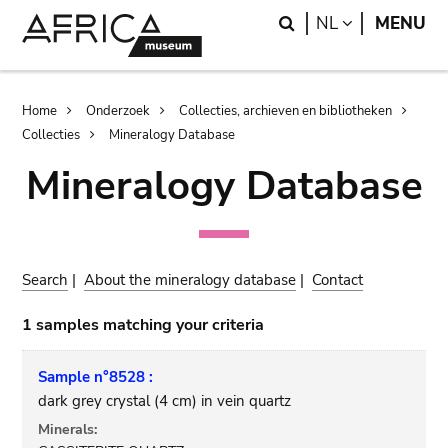
Skip
Skip
Search
LANGUAGE
NL
MENU
to
to
main
search
content
Breadcrumb
Home
Onderzoek
Collecties, archieven en bibliotheken
Collecties
Mineralogy Database
Mineralogy Database
Search
|
About the mineralogy database
|
Contact
1 samples matching your criteria
Sample n°8528 :
dark grey crystal (4 cm) in vein quartz
Minerals: