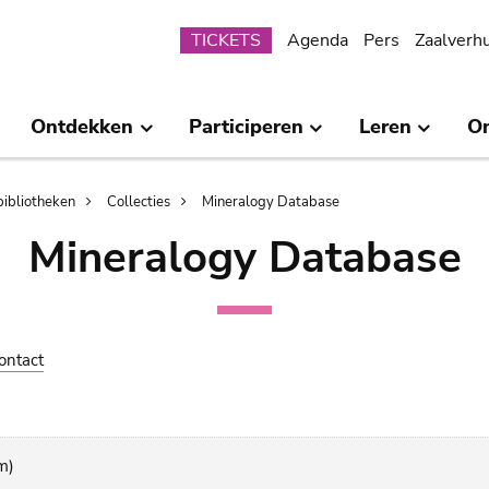
Submenu
TICKETS
Agenda
Pers
Zaalverh
Ontdekken
Participeren
Leren
O
bibliotheken
Collecties
Mineralogy Database
Mineralogy Database
ontact
m)