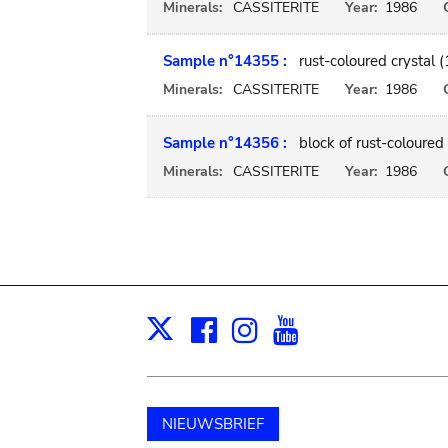
Minerals:
CASSITERITE
Year:
1986
Sample n°14355 :
rust-coloured crystal 
Minerals:
CASSITERITE
Year:
1986
Sample n°14356 :
block of rust-coloured 
Minerals:
CASSITERITE
Year:
1986
Facebook
Instagram
Youtube
Print
X
NIEUWSBRIEF