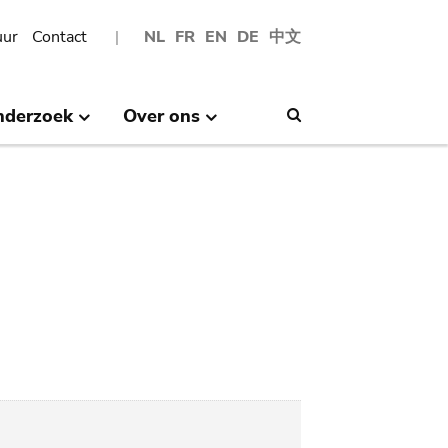
uur
Contact
NL
FR
EN
DE
中文
nderzoek
Over ons
Search