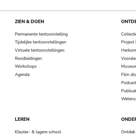
ZIEN & DOEN
ONTD
Permanente tentoonstelling
Collecti
Tijdelijke tentoonstellingen
Projec
Virtuele tentoonstellingen
Herkoms
Rondleidingen
Voorale
Workshops
Museum
Agenda
Film di
Podcas
Publicat
Wetensc
LEREN
ONDE
Kleuter- & lagere school
Ontdek