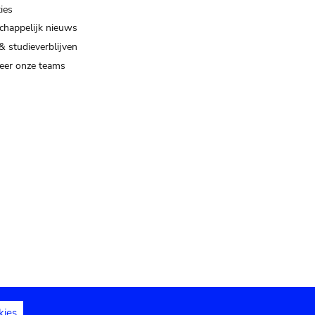
ies
happelijk nieuws
& studieverblijven
eer onze teams
kies