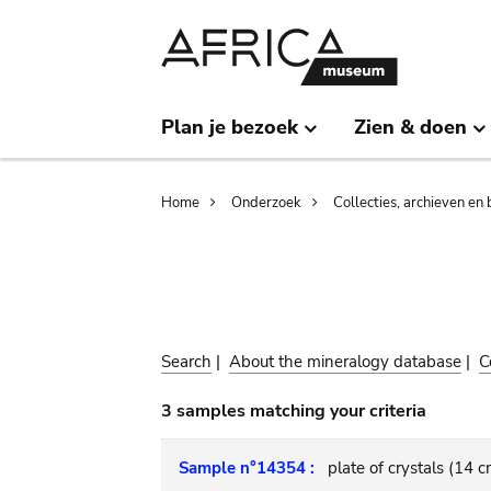
Skip
Skip
to
to
main
search
content
Plan je bezoek
Zien & doen
Breadcrumb
Home
Onderzoek
Collecties, archieven en 
Search
|
About the mineralogy database
|
C
3 samples matching your criteria
Sample n°14354 :
plate of crystals (14 c