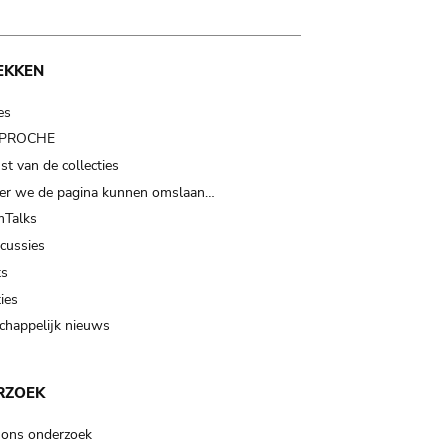
EKKEN
es
t PROCHE
t van de collecties
er we de pagina kunnen omslaan…
Talks
scussies
ts
ies
happelijk nieuws
RZOEK
 ons onderzoek