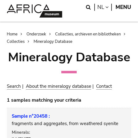
Skip
Skip
Search
LANGUAGE
NL
MENU
to
to
main
search
content
Breadcrumb
Home
Onderzoek
Collecties, archieven en bibliotheken
Collecties
Mineralogy Database
Mineralogy Database
Search
|
About the mineralogy database
|
Contact
1 samples matching your criteria
Sample n°20458 :
fragments and aggregates, from weathered syenite
Minerals: