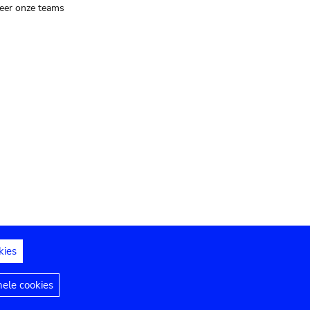
eer onze teams
kies
dedelingen
Toegankelijkheidsverklaring
nele cookies