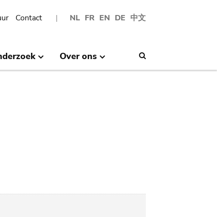
uur
Contact
NL
FR
EN
DE
中文
nderzoek
Over ons
Search