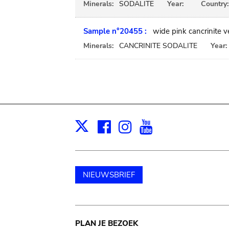
Minerals:
SODALITE
Year:
Country:
Sample n°20455 :
wide pink cancrinite ve
Minerals:
CANCRINITE SODALITE
Year:
Facebook
Instagram
Youtube
Print
X
NIEUWSBRIEF
Main
PLAN JE BEZOEK