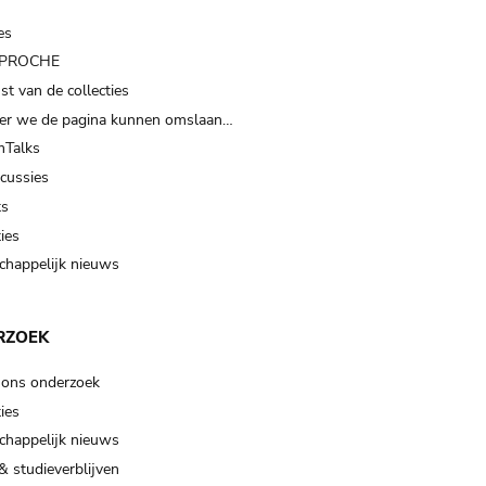
es
t PROCHE
t van de collecties
er we de pagina kunnen omslaan…
Talks
scussies
ts
ies
happelijk nieuws
RZOEK
 ons onderzoek
ies
happelijk nieuws
& studieverblijven