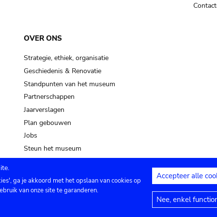
Contact
OVER ONS
Strategie, ethiek, organisatie
Geschiedenis & Renovatie
Standpunten van het museum
Partnerschappen
Jaarverslagen
Plan gebouwen
Jobs
Steun het museum
te.
Accepteer alle coo
kies', ga je akkoord met het opslaan van cookies op
ontact
Privacy instellingen
Juridische me
ebruik van onze site te garanderen.
Nee, enkel functio