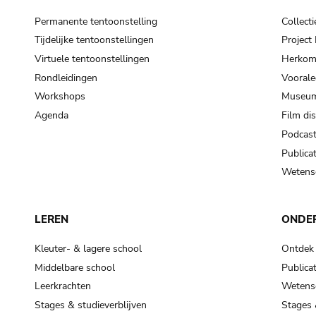
Permanente tentoonstelling
Collecti
Tijdelijke tentoonstellingen
Projec
Virtuele tentoonstellingen
Herkoms
Rondleidingen
Voorale
Workshops
Museum
Agenda
Film di
Podcas
Publicat
Wetensc
LEREN
ONDE
Kleuter- & lagere school
Ontdek
Middelbare school
Publicat
Leerkrachten
Wetensc
Stages & studieverblijven
Stages 