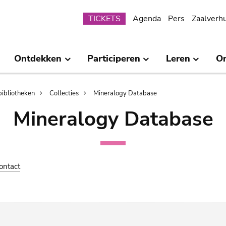
Submenu
TICKETS
Agenda
Pers
Zaalverh
Ontdekken
Participeren
Leren
O
bibliotheken
Collecties
Mineralogy Database
Mineralogy Database
ontact