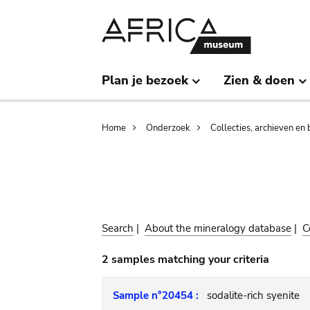
Skip
Skip
to
to
main
search
content
Plan je bezoek
Zien & doen
Breadcrumb
Home
Onderzoek
Collecties, archieven en 
Search
|
About the mineralogy database
|
C
2 samples matching your criteria
Sample n°20454 :
sodalite-rich syenite