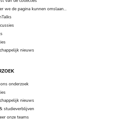
t van de collecties
er we de pagina kunnen omslaan…
Talks
scussies
ts
ies
happelijk nieuws
RZOEK
 ons onderzoek
ies
happelijk nieuws
& studieverblijven
eer onze teams