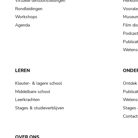
Virtuele tentoonstellingen
Herkoms
Rondleidingen
Voorale
Workshops
Museum
Agenda
Film di
Podcas
Publicat
Wetensc
LEREN
ONDE
Kleuter- & lagere school
Ontdek
Middelbare school
Publicat
Leerkrachten
Wetensc
Stages & studieverblijven
Stages 
Contact
OVER ONS