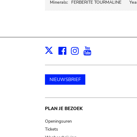
Minerals:
FERBERITE TOURMALINE
Yea
Facebook
Instagram
Youtube
Print
X
NIEUWSBRIEF
Main
PLAN JE BEZOEK
navigation
Openingsuren
Tickets