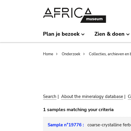
Skip
Skip
to
to
main
search
content
Plan je bezoek
Zien & doen
Breadcrumb
Home
Onderzoek
Collecties, archieven en 
Search
|
About the mineralogy database
|
C
1 samples matching your criteria
Sample n°19776 :
coarse-crystalline ferb