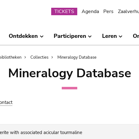
Submenu
TICKETS
Agenda
Pers
Zaalverh
Ontdekken
Participeren
Leren
O
bibliotheken
Collecties
Mineralogy Database
Mineralogy Database
ontact
erite with associated acicular tourmaline