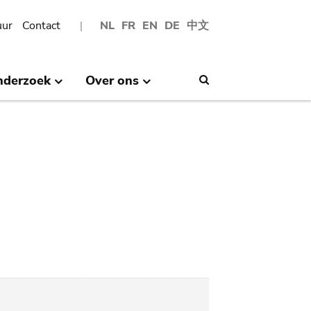
uur
Contact
NL
FR
EN
DE
中文
nderzoek
Over ons
Search