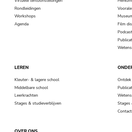
Virtuele tentoonstellingen
Herkoms
Rondleidingen
Voorale
Workshops
Museum
Agenda
Film di
Podcas
Publicat
Wetensc
LEREN
ONDE
Kleuter- & lagere school
Ontdek
Middelbare school
Publicat
Leerkrachten
Wetensc
Stages & studieverblijven
Stages 
Contact
OVER ONS