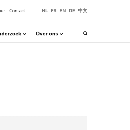
uur
Contact
NL
FR
EN
DE
中文
nderzoek
Over ons
Search