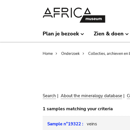
Skip
Skip
to
to
main
search
content
Plan je bezoek
Zien & doen
Breadcrumb
Home
Onderzoek
Collecties, archieven en 
Search
|
About the mineralogy database
|
C
1 samples matching your criteria
Sample n°19322 :
veins