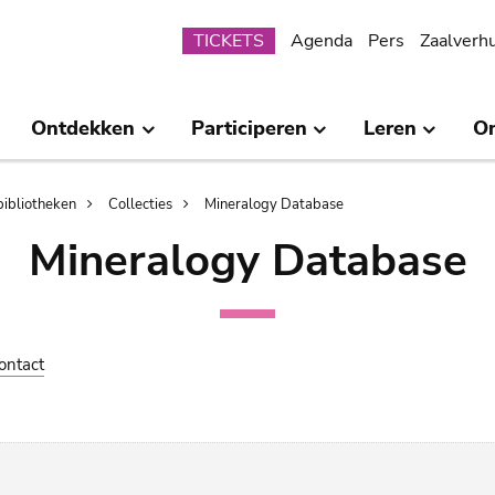
Submenu
TICKETS
Agenda
Pers
Zaalverh
Ontdekken
Participeren
Leren
O
bibliotheken
Collecties
Mineralogy Database
Mineralogy Database
ontact