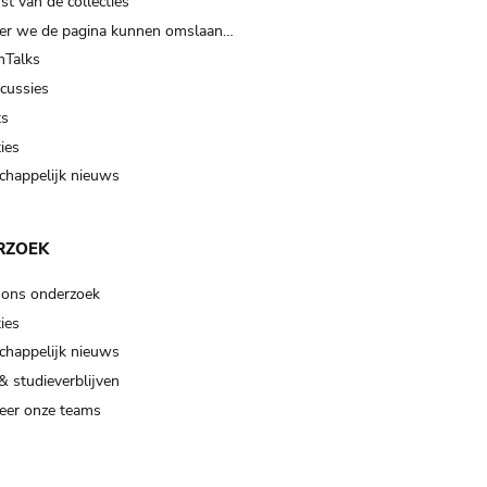
t van de collecties
er we de pagina kunnen omslaan…
Talks
scussies
ts
ies
happelijk nieuws
RZOEK
 ons onderzoek
ies
happelijk nieuws
& studieverblijven
eer onze teams