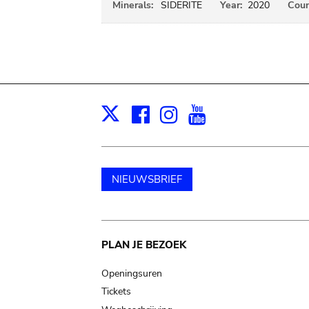
Minerals:
SIDERITE
Year:
2020
Coun
Facebook
Instagram
Youtube
Print
X
NIEUWSBRIEF
Main
PLAN JE BEZOEK
navigation
Openingsuren
Tickets