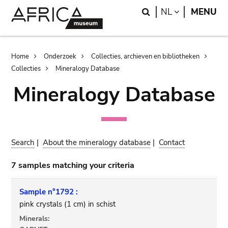
Skip
Skip
Search
LANGUAGE
NL
MENU
to
to
main
search
content
Breadcrumb
Home
Onderzoek
Collecties, archieven en bibliotheken
Collecties
Mineralogy Database
Mineralogy Database
Search
|
About the mineralogy database
|
Contact
7 samples matching your criteria
Sample n°1792 :
pink crystals (1 cm) in schist
Minerals: