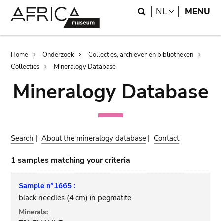
Skip
Skip
Search
LANGUAGE
NL
MENU
to
to
main
search
content
Breadcrumb
Home
Onderzoek
Collecties, archieven en bibliotheken
Collecties
Mineralogy Database
Mineralogy Database
Search
|
About the mineralogy database
|
Contact
1 samples matching your criteria
Sample n°1665 :
black needles (4 cm) in pegmatite
Minerals: