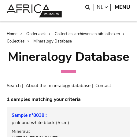
Skip
Skip
Search
LANGUAGE
NL
MENU
to
to
main
search
content
Breadcrumb
Home
Onderzoek
Collecties, archieven en bibliotheken
Collecties
Mineralogy Database
Mineralogy Database
Search
|
About the mineralogy database
|
Contact
1 samples matching your criteria
Sample n°8038 :
pink and white block (5 cm)
Minerals: