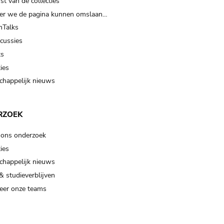
t van de collecties
er we de pagina kunnen omslaan…
Talks
scussies
ts
ies
happelijk nieuws
RZOEK
 ons onderzoek
ies
happelijk nieuws
& studieverblijven
eer onze teams