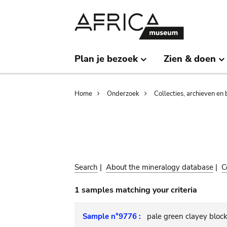
Skip
Skip
to
to
main
search
content
Plan je bezoek
Zien & doen
Breadcrumb
Home
Onderzoek
Collecties, archieven en 
Search
|
About the mineralogy database
|
C
1 samples matching your criteria
Sample n°9776 :
pale green clayey bloc