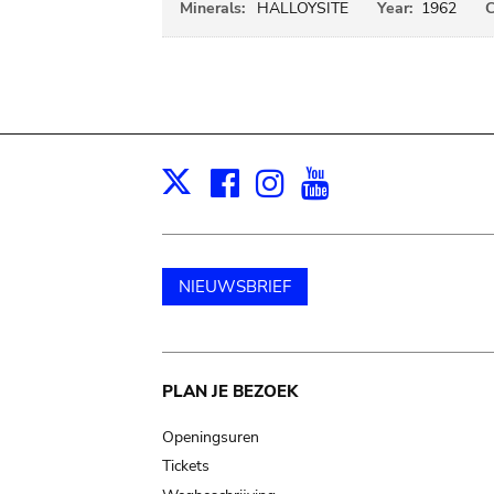
Minerals:
HALLOYSITE
Year:
1962
C
Facebook
Instagram
Youtube
Print
X
NIEUWSBRIEF
Main
PLAN JE BEZOEK
navigation
Openingsuren
Tickets