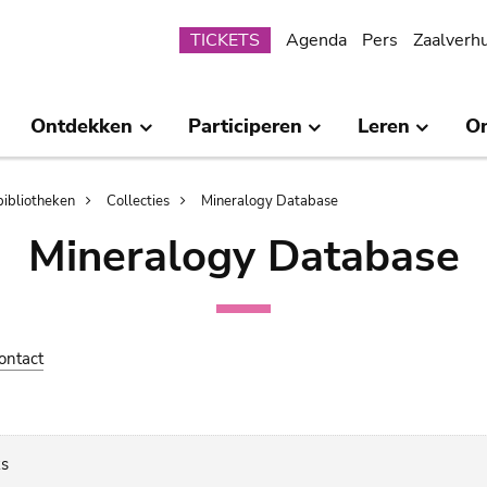
Submenu
TICKETS
Agenda
Pers
Zaalverh
Ontdekken
Participeren
Leren
O
bibliotheken
Collecties
Mineralogy Database
Mineralogy Database
ontact
ks