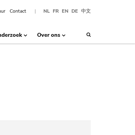
uur
Contact
NL
FR
EN
DE
中文
nderzoek
Over ons
Search