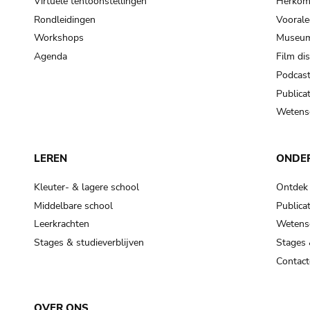
Virtuele tentoonstellingen
Herkoms
Rondleidingen
Voorale
Workshops
Museum
Agenda
Film di
Podcas
Publicat
Wetensc
LEREN
ONDE
Kleuter- & lagere school
Ontdek
Middelbare school
Publicat
Leerkrachten
Wetensc
Stages & studieverblijven
Stages 
Contact
OVER ONS