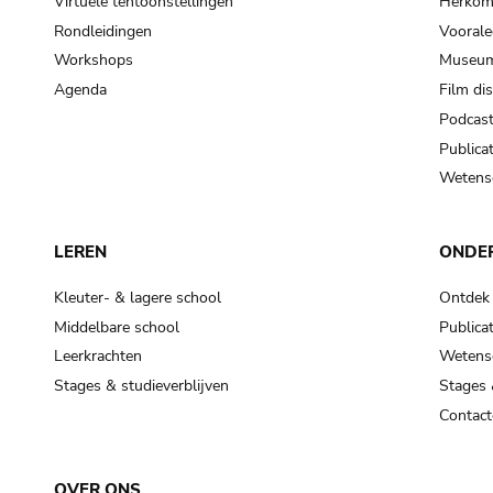
Virtuele tentoonstellingen
Herkoms
Rondleidingen
Voorale
Workshops
Museum
Agenda
Film di
Podcas
Publicat
Wetensc
LEREN
ONDE
Kleuter- & lagere school
Ontdek
Middelbare school
Publicat
Leerkrachten
Wetensc
Stages & studieverblijven
Stages 
Contact
OVER ONS