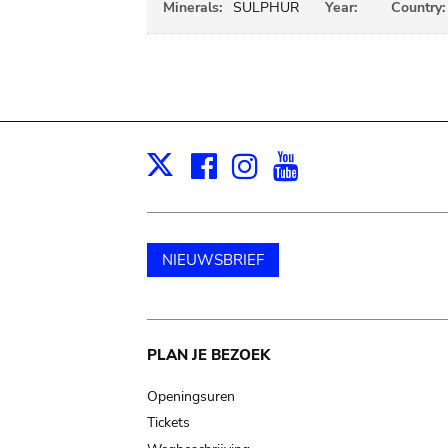
Minerals:
SULPHUR
Year:
Country:
Facebook
Instagram
Youtube
Print
X
NIEUWSBRIEF
Main
PLAN JE BEZOEK
navigation
Openingsuren
Tickets