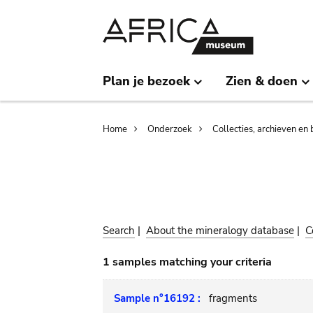
Skip
Skip
to
to
main
search
content
Plan je bezoek
Zien & doen
Breadcrumb
Home
Onderzoek
Collecties, archieven en 
Search
|
About the mineralogy database
|
C
1 samples matching your criteria
Sample n°16192 :
fragments