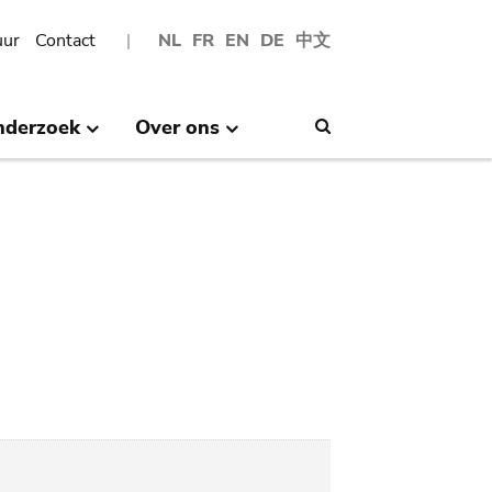
uur
Contact
NL
FR
EN
DE
中文
nderzoek
Over ons
Search