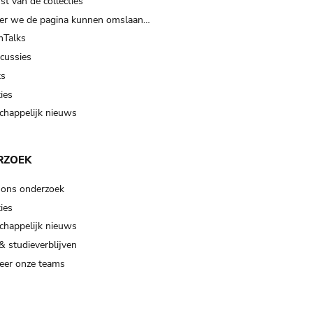
t van de collecties
er we de pagina kunnen omslaan…
Talks
scussies
ts
ies
happelijk nieuws
RZOEK
 ons onderzoek
ies
happelijk nieuws
& studieverblijven
eer onze teams