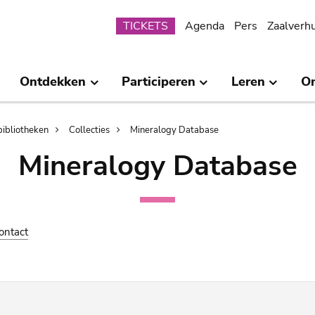
Submenu
TICKETS
Agenda
Pers
Zaalverh
Ontdekken
Participeren
Leren
O
bibliotheken
Collecties
Mineralogy Database
Mineralogy Database
ontact