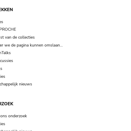
EKKEN
es
t PROCHE
t van de collecties
er we de pagina kunnen omslaan…
Talks
scussies
ts
ies
happelijk nieuws
RZOEK
 ons onderzoek
ies