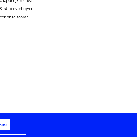
happelijk nieuws
& studieverblijven
eer onze teams
kies
dedelingen
Toegankelijkheidsverklaring