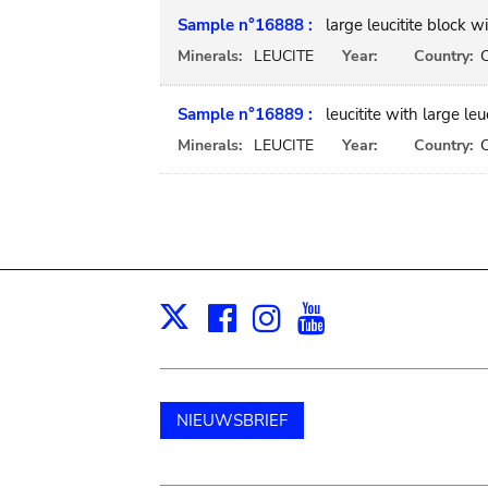
Sample n°16888 :
large leucitite block wi
Minerals:
LEUCITE
Year:
Country:
Sample n°16889 :
leucitite with large leu
Minerals:
LEUCITE
Year:
Country:
Facebook
Instagram
Youtube
Print
X
NIEUWSBRIEF