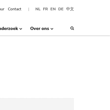
uur
Contact
NL
FR
EN
DE
中文
nderzoek
Over ons
Search