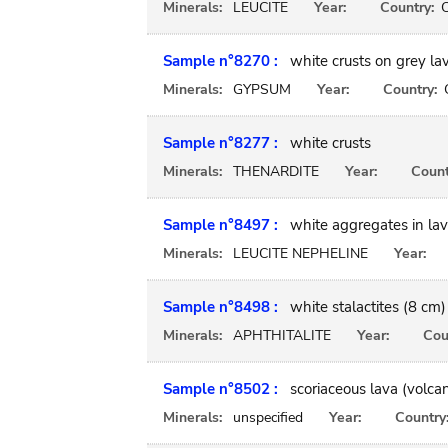
Minerals:
LEUCITE
Year:
Country:
Sample n°8270 :
white crusts on grey la
Minerals:
GYPSUM
Year:
Country:
Sample n°8277 :
white crusts
Minerals:
THENARDITE
Year:
Count
Sample n°8497 :
white aggregates in la
Minerals:
LEUCITE NEPHELINE
Year:
Sample n°8498 :
white stalactites (8 cm)
Minerals:
APHTHITALITE
Year:
Cou
Sample n°8502 :
scoriaceous lava (volca
Minerals:
unspecified
Year:
Country