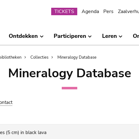
Submenu
TICKETS
Agenda
Pers
Zaalverh
Ontdekken
Participeren
Leren
O
bibliotheken
Collecties
Mineralogy Database
Mineralogy Database
ontact
es (5 cm) in black lava