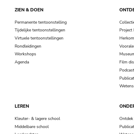
ZIEN & DOEN
ONTD
Permanente tentoonstelling
Collecti
Tijdelijke tentoonstellingen
Projec
Virtuele tentoonstellingen
Herkoms
Rondleidingen
Voorale
Workshops
Museum
Agenda
Film di
Podcas
Publicat
Wetensc
LEREN
ONDE
Kleuter- & lagere school
Ontdek
Middelbare school
Publicat