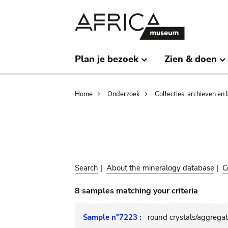
Skip
Skip
to
to
main
search
content
Plan je bezoek
Zien & doen
Breadcrumb
Home
Onderzoek
Collecties, archieven en 
Search
|
About the mineralogy database
|
C
8 samples matching your criteria
Sample n°7223 :
round crystals/aggregat