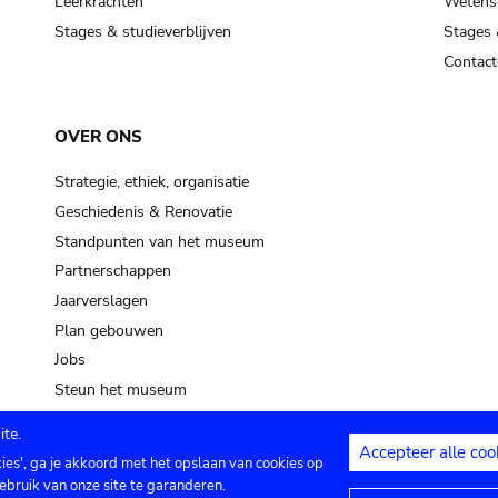
Leerkrachten
Wetensc
Stages & studieverblijven
Stages 
Contact
OVER ONS
Strategie, ethiek, organisatie
Geschiedenis & Renovatie
Standpunten van het museum
Partnerschappen
Jaarverslagen
Plan gebouwen
Jobs
Steun het museum
te.
Accepteer alle coo
kies', ga je akkoord met het opslaan van cookies op
ontact
Privacy instellingen
Juridische me
ebruik van onze site te garanderen.