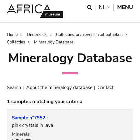
Skip
Skip
Search
LANGUAGE
NL
MENU
to
to
main
search
content
Breadcrumb
Home
Onderzoek
Collecties, archieven en bibliotheken
Collecties
Mineralogy Database
Mineralogy Database
Search
|
About the mineralogy database
|
Contact
1 samples matching your criteria
Sample n°7952 :
pink crystals in lava
Minerals: