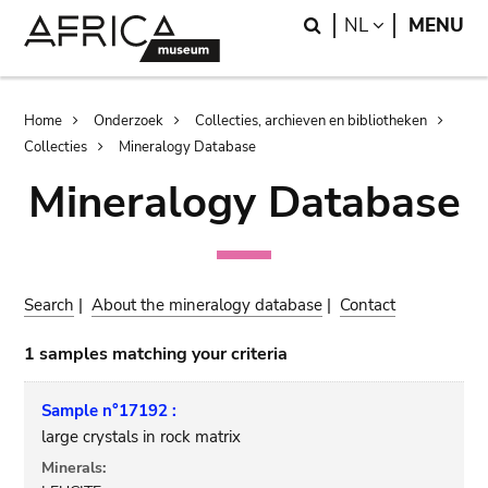
Skip
Skip
Search
LANGUAGE
NL
MENU
to
to
main
search
content
Breadcrumb
Home
Onderzoek
Collecties, archieven en bibliotheken
Collecties
Mineralogy Database
Mineralogy Database
Search
|
About the mineralogy database
|
Contact
1 samples matching your criteria
Sample n°17192 :
large crystals in rock matrix
Minerals: