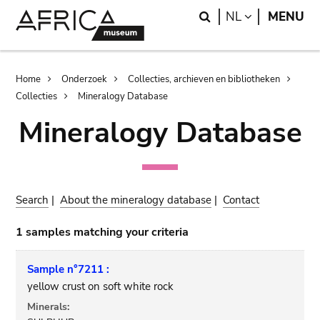
Skip
Skip
Search
LANGUAGE
NL
MENU
to
to
main
search
content
Breadcrumb
Home
Onderzoek
Collecties, archieven en bibliotheken
Collecties
Mineralogy Database
Mineralogy Database
Search
|
About the mineralogy database
|
Contact
1 samples matching your criteria
Sample n°7211 :
yellow crust on soft white rock
Minerals: