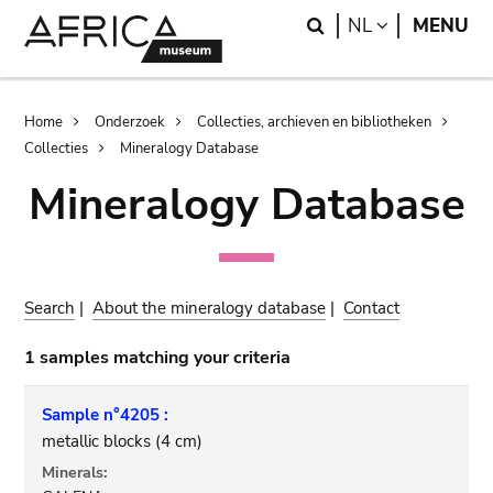
Skip
Skip
Search
LANGUAGE
NL
MENU
to
to
main
search
content
Breadcrumb
Home
Onderzoek
Collecties, archieven en bibliotheken
Collecties
Mineralogy Database
Mineralogy Database
Search
|
About the mineralogy database
|
Contact
1 samples matching your criteria
Sample n°4205 :
metallic blocks (4 cm)
Minerals: