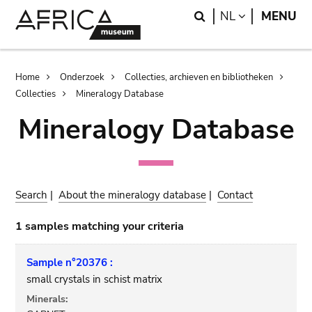
Skip
Skip
Search
LANGUAGE
NL
MENU
to
to
main
search
content
Breadcrumb
Home
Onderzoek
Collecties, archieven en bibliotheken
Collecties
Mineralogy Database
Mineralogy Database
Search
|
About the mineralogy database
|
Contact
1 samples matching your criteria
Sample n°20376 :
small crystals in schist matrix
Minerals: