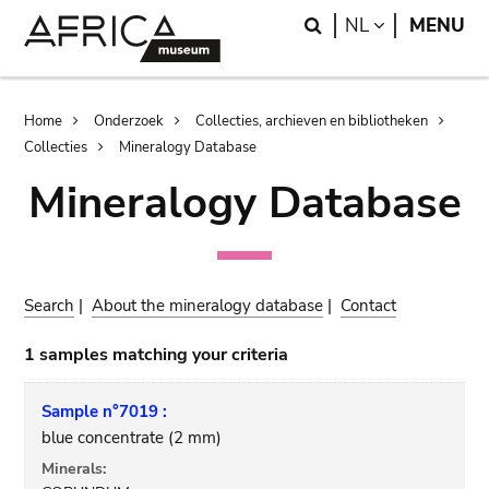
Skip
Skip
Search
LANGUAGE
NL
MENU
to
to
main
search
content
Breadcrumb
Home
Onderzoek
Collecties, archieven en bibliotheken
Collecties
Mineralogy Database
Mineralogy Database
Search
|
About the mineralogy database
|
Contact
1 samples matching your criteria
Sample n°7019 :
blue concentrate (2 mm)
Minerals: