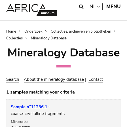
Skip
Skip
Search
LANGUAGE
NL
MENU
to
to
main
search
content
Breadcrumb
Home
Onderzoek
Collecties, archieven en bibliotheken
Collecties
Mineralogy Database
Mineralogy Database
Search
|
About the mineralogy database
|
Contact
1 samples matching your criteria
Sample n°11236.1 :
coarse-crystalline fragments
Minerals: