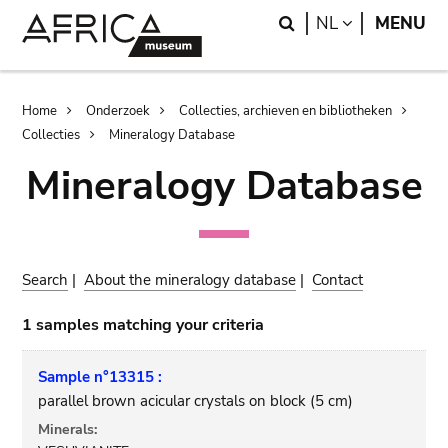
Skip
Skip
Search
LANGUAGE
NL
MENU
to
to
main
search
content
Breadcrumb
Home
Onderzoek
Collecties, archieven en bibliotheken
Collecties
Mineralogy Database
Mineralogy Database
Search
|
About the mineralogy database
|
Contact
1 samples matching your criteria
Sample n°13315 :
parallel brown acicular crystals on block (5 cm)
Minerals: