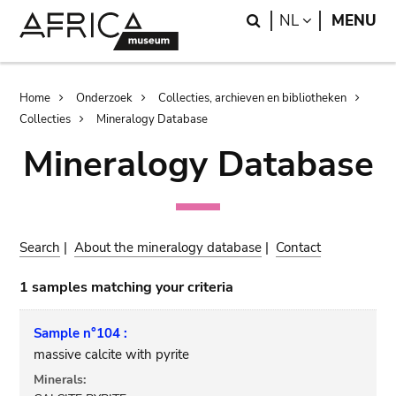
Skip
Skip
Search
LANGUAGE
NL
MENU
to
to
main
search
content
Breadcrumb
Home
Onderzoek
Collecties, archieven en bibliotheken
Collecties
Mineralogy Database
Mineralogy Database
Search
|
About the mineralogy database
|
Contact
1 samples matching your criteria
Sample n°104 :
massive calcite with pyrite
Minerals: