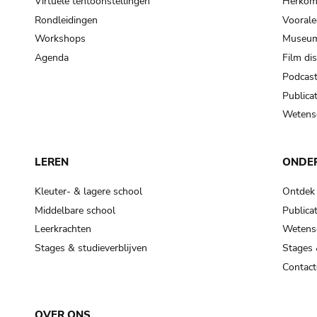
Virtuele tentoonstellingen
Herkoms
Rondleidingen
Voorale
Workshops
Museum
Agenda
Film di
Podcas
Publicat
Wetensc
LEREN
ONDE
Kleuter- & lagere school
Ontdek
Middelbare school
Publicat
Leerkrachten
Wetensc
Stages & studieverblijven
Stages 
Contact
OVER ONS