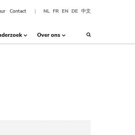
uur
Contact
NL
FR
EN
DE
中文
nderzoek
Over ons
Search