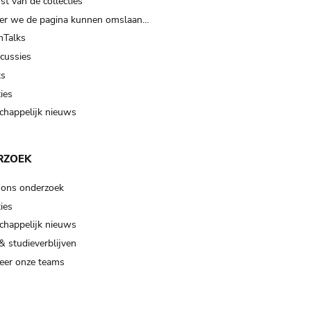
t van de collecties
er we de pagina kunnen omslaan…
Talks
scussies
ts
ies
happelijk nieuws
RZOEK
 ons onderzoek
ies
happelijk nieuws
& studieverblijven
eer onze teams