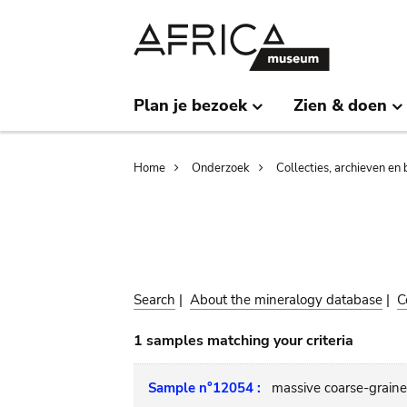
Skip
Skip
to
to
main
search
content
Plan je bezoek
Zien & doen
Breadcrumb
Home
Onderzoek
Collecties, archieven en 
Search
|
About the mineralogy database
|
C
1 samples matching your criteria
Sample n°12054 :
massive coarse-graine