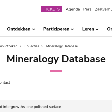
Submenu
TICKETS
Agenda
Pers
Zaalverh
Ontdekken
Participeren
Leren
O
bibliotheken
Collecties
Mineralogy Database
Mineralogy Database
ontact
d intergrowths, one polished surface