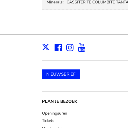
Minerals:
CASSITERITE COLUMBITE TANTA
Facebook
Instagram
Youtube
Print
X
NIEUWSBRIEF
Main
PLAN JE BEZOEK
navigation
Openingsuren
Tickets