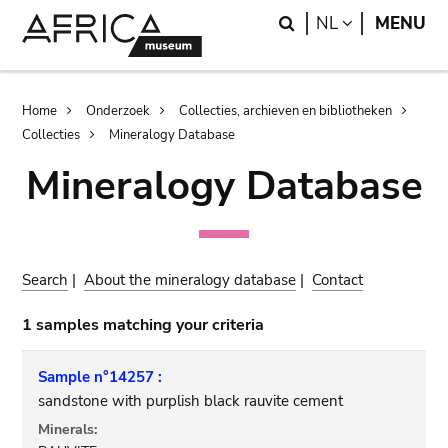
Skip
Skip
Search
LANGUAGE
NL
MENU
to
to
main
search
content
Breadcrumb
Home
Onderzoek
Collecties, archieven en bibliotheken
Collecties
Mineralogy Database
Mineralogy Database
Search
|
About the mineralogy database
|
Contact
1 samples matching your criteria
Sample n°14257 :
sandstone with purplish black rauvite cement
Minerals: