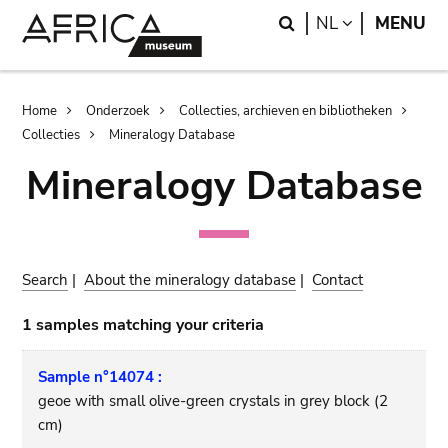
Skip
Skip
Search
LANGUAGE
NL
MENU
to
to
main
search
content
Breadcrumb
Home
Onderzoek
Collecties, archieven en bibliotheken
Collecties
Mineralogy Database
Mineralogy Database
Search
|
About the mineralogy database
|
Contact
1 samples matching your criteria
Sample n°14074 :
geoe with small olive-green crystals in grey block (2
cm)