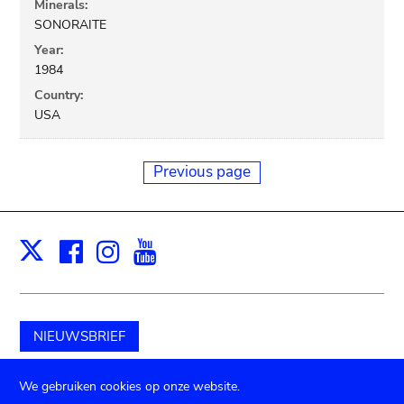
Minerals:
SONORAITE
Year:
1984
Country:
USA
Previous page
Facebook
Instagram
Youtube
Print
X
NIEUWSBRIEF
Schenk aan het museum
We gebruiken cookies op onze website.