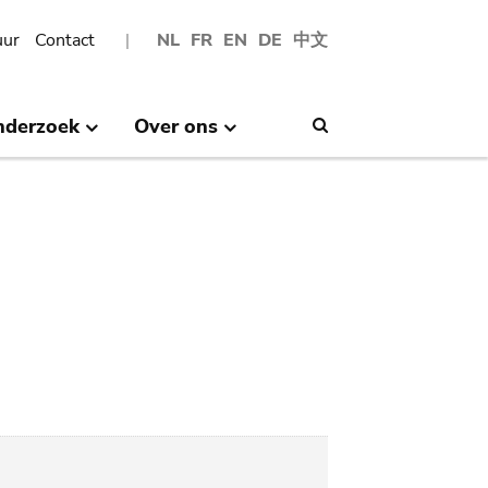
uur
Contact
NL
FR
EN
DE
中文
nderzoek
Over ons
Search