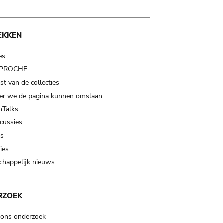
EKKEN
es
t PROCHE
t van de collecties
er we de pagina kunnen omslaan…
Talks
scussies
ts
ies
happelijk nieuws
RZOEK
 ons onderzoek