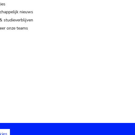
ies
happelijk nieuws
& studieverblijven
eer onze teams
kies