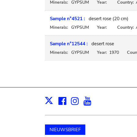
Minerals:
GYPSUM
Year:
Country:
Sample n°4521 :
desert rose (20 cm)
Minerals:
GYPSUM
Year:
Country:
Sample n°12544 :
desert rose
Minerals:
GYPSUM
Year:
1970
Coun
Facebook
Instagram
Youtube
Print
X
NIEUWSBRIEF