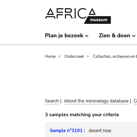
Skip
Skip
to
to
main
search
content
Plan je bezoek
Zien & doen
Breadcrumb
Home
Onderzoek
Collecties, archieven en 
Search
|
About the mineralogy database
|
C
3 samples matching your criteria
Sample n°3191 :
desert rose