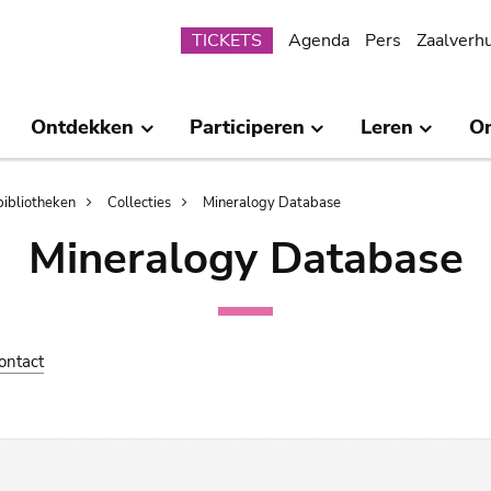
Submenu
TICKETS
Agenda
Pers
Zaalverh
Ontdekken
Participeren
Leren
O
bibliotheken
Collecties
Mineralogy Database
Mineralogy Database
ontact