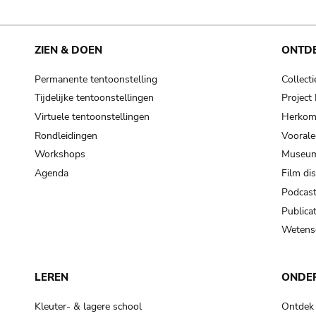
ZIEN & DOEN
ONTD
Permanente tentoonstelling
Collecti
Tijdelijke tentoonstellingen
Projec
Virtuele tentoonstellingen
Herkoms
Rondleidingen
Voorale
Workshops
Museum
Agenda
Film di
Podcas
Publicat
Wetensc
LEREN
ONDE
Kleuter- & lagere school
Ontdek