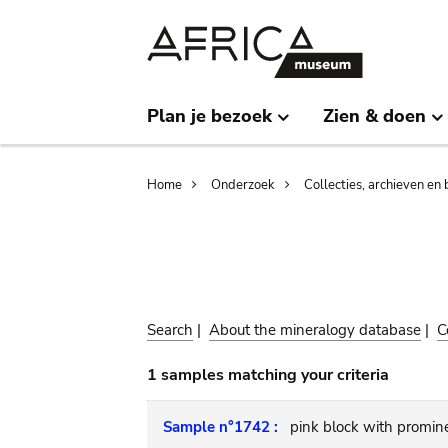
Skip
Skip
to
to
main
search
content
Plan je bezoek
Zien & doen
Breadcrumb
Home
Onderzoek
Collecties, archieven en 
Search
|
About the mineralogy database
|
C
1 samples matching your criteria
Sample n°1742 :
pink block with promin