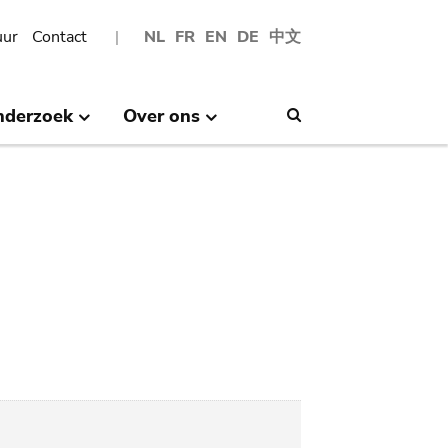
uur
Contact
NL
FR
EN
DE
中文
nderzoek
Over ons
Search