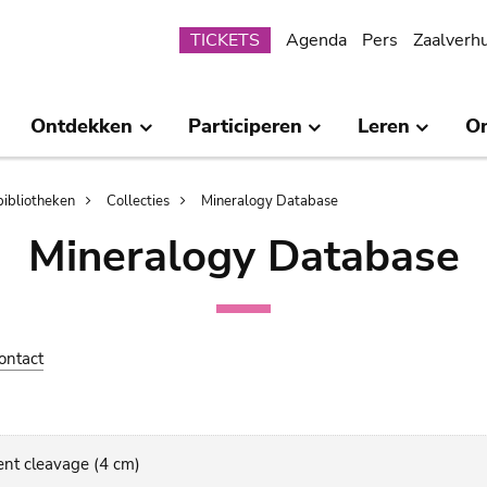
Submenu
TICKETS
Agenda
Pers
Zaalverh
Ontdekken
Participeren
Leren
O
bibliotheken
Collecties
Mineralogy Database
Mineralogy Database
ontact
ent cleavage (4 cm)