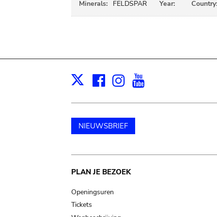
Minerals:
FELDSPAR
Year:
Country
Facebook
Instagram
Youtube
Print
X
NIEUWSBRIEF
Main
PLAN JE BEZOEK
navigation
Openingsuren
Tickets