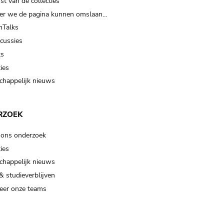
t van de collecties
er we de pagina kunnen omslaan…
Talks
scussies
ts
ies
happelijk nieuws
RZOEK
 ons onderzoek
ies
happelijk nieuws
& studieverblijven
eer onze teams