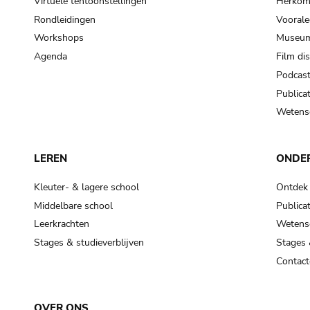
Virtuele tentoonstellingen
Herkoms
Rondleidingen
Voorale
Workshops
Museum
Agenda
Film di
Podcas
Publicat
Wetensc
LEREN
ONDE
Kleuter- & lagere school
Ontdek
Middelbare school
Publicat
Leerkrachten
Wetensc
Stages & studieverblijven
Stages 
Contact
OVER ONS