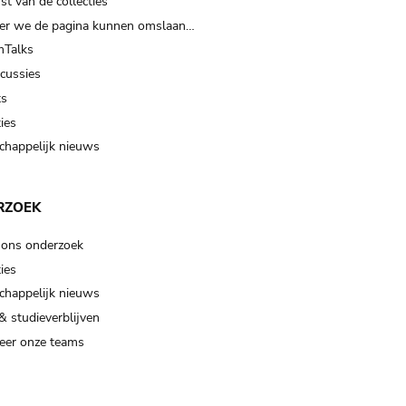
t van de collecties
er we de pagina kunnen omslaan…
Talks
scussies
ts
ies
happelijk nieuws
RZOEK
 ons onderzoek
ies
happelijk nieuws
& studieverblijven
eer onze teams