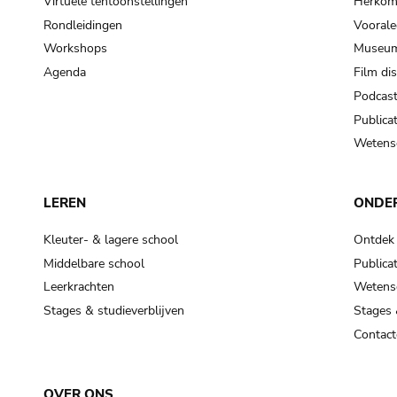
Virtuele tentoonstellingen
Herkoms
Rondleidingen
Voorale
Workshops
Museum
Agenda
Film di
Podcas
Publicat
Wetensc
LEREN
ONDE
Kleuter- & lagere school
Ontdek
Middelbare school
Publicat
Leerkrachten
Wetensc
Stages & studieverblijven
Stages 
Contact
OVER ONS