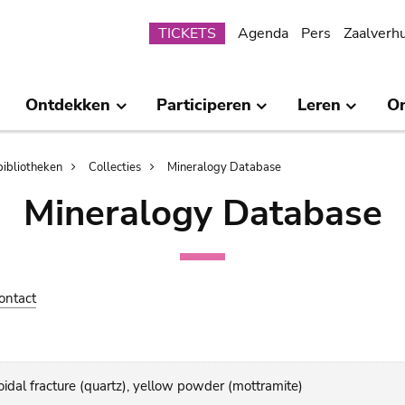
Submenu
TICKETS
Agenda
Pers
Zaalverh
Ontdekken
Participeren
Leren
O
bibliotheken
Collecties
Mineralogy Database
Mineralogy Database
ontact
idal fracture (quartz), yellow powder (mottramite)