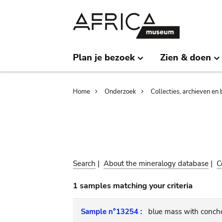
Skip
Skip
to
to
main
search
content
Plan je bezoek
Zien & doen
Breadcrumb
Home
Onderzoek
Collecties, archieven en 
Search
|
About the mineralogy database
|
C
1 samples matching your criteria
Sample n°13254 :
blue mass with concho