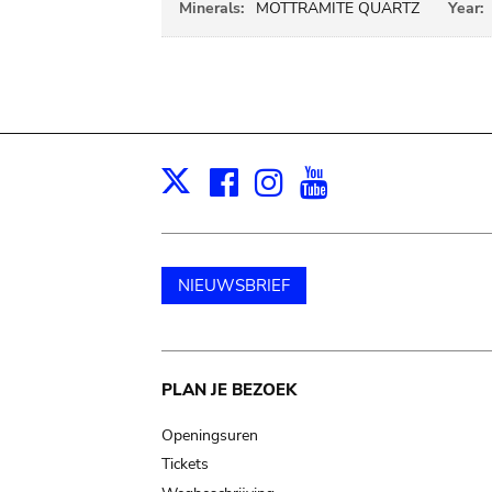
Minerals:
MOTTRAMITE QUARTZ
Year:
Facebook
Instagram
Youtube
Print
X
NIEUWSBRIEF
Main
PLAN JE BEZOEK
navigation
Openingsuren
Tickets