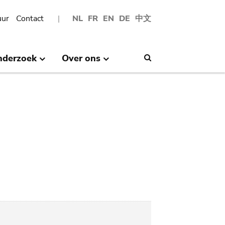
uur
Contact
NL
FR
EN
DE
中文
nderzoek
Over ons
Search