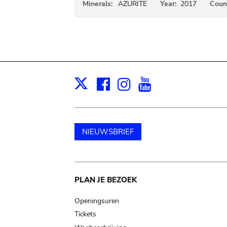
Minerals:
AZURITE
Year:
2017
Count
Facebook
Instagram
Youtube
Print
X
NIEUWSBRIEF
Main
PLAN JE BEZOEK
navigation
Openingsuren
Tickets