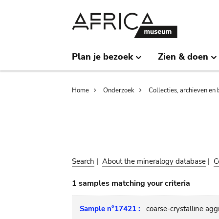
Skip
Skip
to
to
main
search
content
Plan je bezoek
Zien & doen
Breadcrumb
Home
Onderzoek
Collecties, archieven en 
Search
|
About the mineralogy database
|
C
1 samples matching your criteria
Sample n°17421 :
coarse-crystalline agg