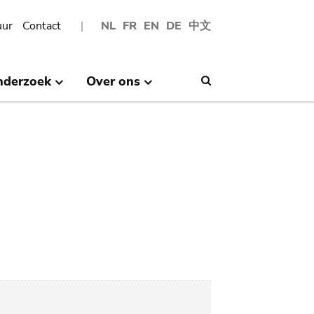
uur
Contact
NL
FR
EN
DE
中文
nderzoek
Over ons
Search