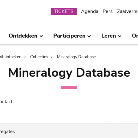
Submenu
TICKETS
Agenda
Pers
Zaalverh
Ontdekken
Participeren
Leren
O
bibliotheken
Collecties
Mineralogy Database
Mineralogy Database
ontact
regates