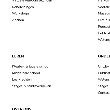
Virtuele tentoonstellingen
Herkoms
Rondleidingen
Voorale
Workshops
Museum
Agenda
Film di
Podcas
Publicat
Wetensc
LEREN
ONDE
Kleuter- & lagere school
Ontdek
Middelbare school
Publicat
Leerkrachten
Wetensc
Stages & studieverblijven
Stages 
Contact
OVER ONS