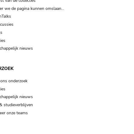
t van de collecties
er we de pagina kunnen omslaan…
Talks
scussies
ts
ies
happelijk nieuws
RZOEK
 ons onderzoek
ies
happelijk nieuws
& studieverblijven
eer onze teams