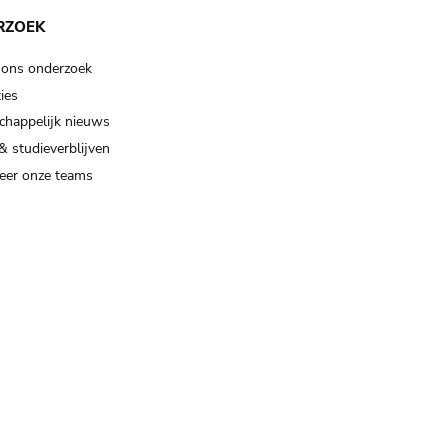
RZOEK
 ons onderzoek
ies
happelijk nieuws
& studieverblijven
eer onze teams