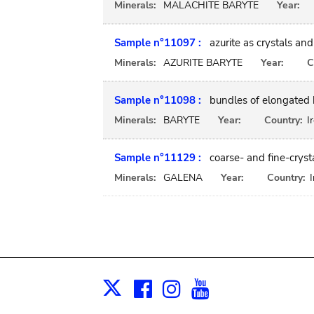
Minerals:
MALACHITE BARYTE
Year:
Sample n°11097 :
azurite as crystals an
Minerals:
AZURITE BARYTE
Year:
C
Sample n°11098 :
bundles of elongated 
Minerals:
BARYTE
Year:
Country:
I
Sample n°11129 :
coarse- and fine-cryst
Minerals:
GALENA
Year:
Country:
Facebook
Instagram
Youtube
Print
X