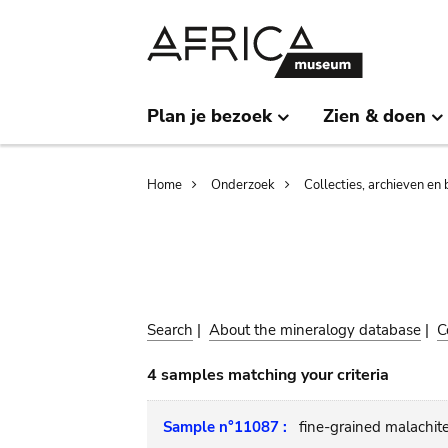
Skip
Skip
to
to
main
search
content
Plan je bezoek
Zien & doen
Breadcrumb
Home
Onderzoek
Collecties, archieven en 
Search
|
About the mineralogy database
|
C
4 samples matching your criteria
Sample n°11087 :
fine-grained malachit