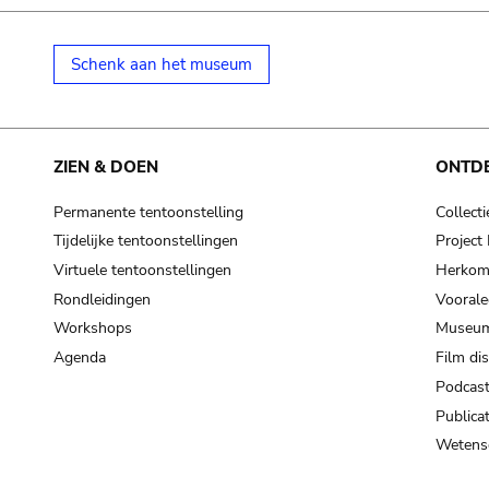
Schenk aan het museum
ZIEN & DOEN
ONTD
Permanente tentoonstelling
Collecti
Tijdelijke tentoonstellingen
Projec
Virtuele tentoonstellingen
Herkoms
Rondleidingen
Voorale
Workshops
Museum
Agenda
Film di
Podcas
Publicat
Wetensc