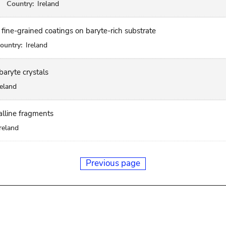
Country:
Ireland
d fine-grained coatings on baryte-rich substrate
ountry:
Ireland
baryte crystals
reland
alline fragments
Ireland
Previous page