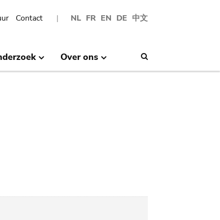
uur
Contact
NL
FR
EN
DE
中文
nderzoek
Over ons
Search