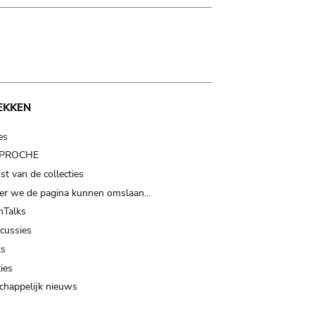
EKKEN
es
t PROCHE
t van de collecties
er we de pagina kunnen omslaan…
Talks
scussies
ts
ies
happelijk nieuws