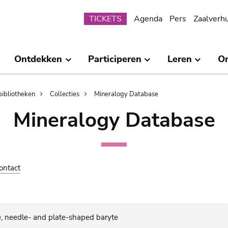
Submenu
TICKETS
Agenda
Pers
Zaalverh
Ontdekken
Participeren
Leren
O
bibliotheken
Collecties
Mineralogy Database
Mineralogy Database
ontact
e, needle- and plate-shaped baryte