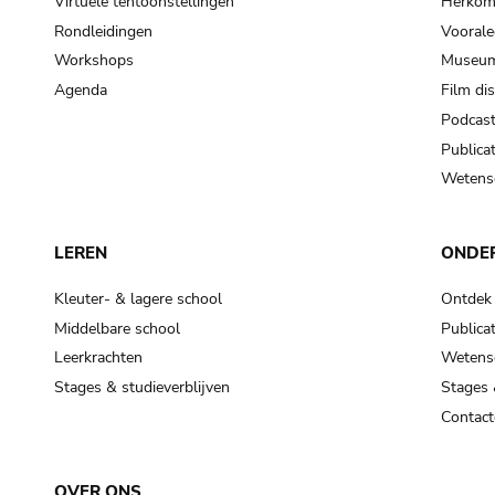
Virtuele tentoonstellingen
Herkoms
Rondleidingen
Voorale
Workshops
Museum
Agenda
Film di
Podcas
Publicat
Wetensc
LEREN
ONDE
Kleuter- & lagere school
Ontdek
Middelbare school
Publicat
Leerkrachten
Wetensc
Stages & studieverblijven
Stages 
Contact
OVER ONS