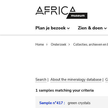
Skip
Skip
to
to
main
search
content
Plan je bezoek
Zien & doen
Breadcrumb
Home
Onderzoek
Collecties, archieven en 
Search
|
About the mineralogy database
|
C
1 samples matching your criteria
Sample n°417 :
green crystals