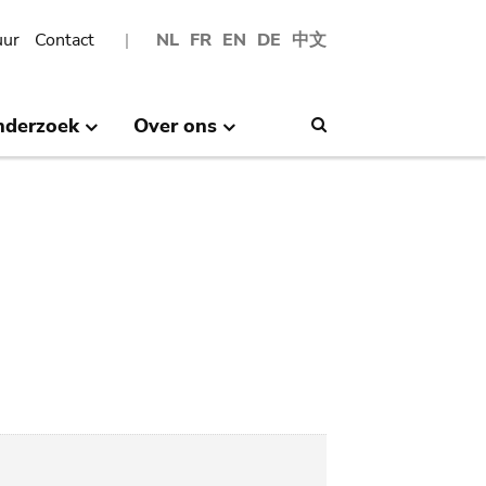
uur
Contact
NL
FR
EN
DE
中文
nderzoek
Over ons
Search