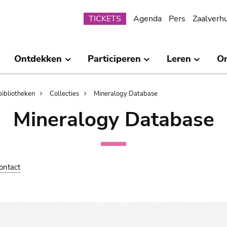
Submenu
TICKETS
Agenda
Pers
Zaalverh
Ontdekken
Participeren
Leren
O
bibliotheken
Collecties
Mineralogy Database
Mineralogy Database
ontact