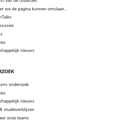
t van de collecties
er we de pagina kunnen omslaan…
Talks
scussies
ts
ies
happelijk nieuws
RZOEK
 ons onderzoek
ies
happelijk nieuws
& studieverblijven
eer onze teams