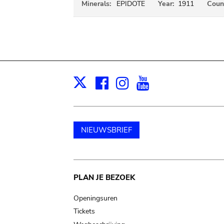
Minerals:
EPIDOTE
Year:
1911
Count
Facebook
Instagram
Youtube
Print
X
NIEUWSBRIEF
Main
PLAN JE BEZOEK
navigation
Openingsuren
Tickets