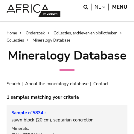
Skip
Skip
Search
LANGUAGE
NL
MENU
to
to
main
search
content
Breadcrumb
Home
Onderzoek
Collecties, archieven en bibliotheken
Collecties
Mineralogy Database
Mineralogy Database
Search
|
About the mineralogy database
|
Contact
1 samples matching your criteria
Sample n°5834 :
sawn block (20 cm), septarian concretion
Minerals: